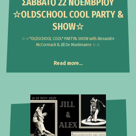
ΣΑΒΒΑΤΟ 22 ΝΟΕΜΒΡΙΟΥ
☆OLDSCHOOL COOL PARTY &
SHOW☆
☆☆"OLDSCHOOL COOL" PARTY& SHOW with Alexandre
McCormack & Jill De Muelenaere ☆☆
Read more...
Events